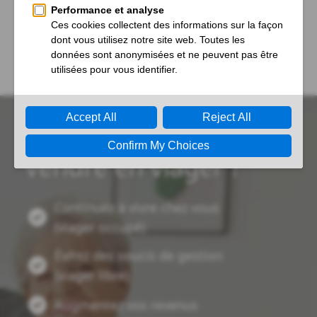
ou retourner à
la page d'accueil?
Vous souhaitez
vendre en viager ?
Continuez à vivre chez vous
(viager occupé)
Évitez des soucis de gestion
(viager libre)
Augmentez vos revenus