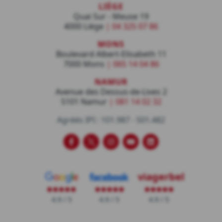
LIÈGE
Quai Sur - Meuse 19
4000 Liège
|
04 325 07 86
MONS
Boulevard Albert-Elisabeth 11
7000 Mons
|
065 14 04 86
NAMUR
Avenue des Dessus-de-Lives 2
5101 Namur
|
081 14 02 32‬
Agréés IPI : 101.987 - 501.482
Viagerbel
Viagerbel
Viagerbel
Viagerbel
Viagerbel
sur
sur
sur
sur
sur
Facebook
Twitter
Instagram
Youtube
LinkedIn
viagerbel
4.9 / 5
4.9 / 5
4.9 / 5