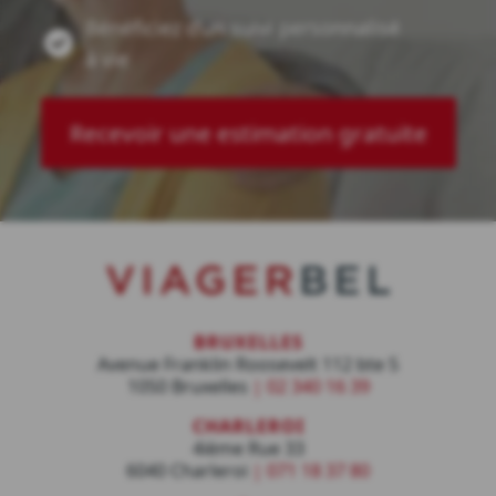
Bénéficiez d’un suivi personnalisé
à vie
Recevoir une estimation gratuite
BRUXELLES
Avenue Franklin Roosevelt 112 bte 5
1050 Bruxelles
|
02 340 16 39
CHARLEROI
4ième Rue 33
6040 Charleroi
|
071 18 37 80