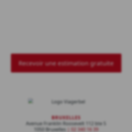
Évitez des soucis de gestion
(viager libre)
Augmentez vos revenus
Bénéficiez d’un suivi personnalisé
à vie
Recevoir une estimation gratuite
BRUXELLES
Avenue Franklin Roosevelt 112 bte 5
1050 Bruxelles
|
02 340 16 39