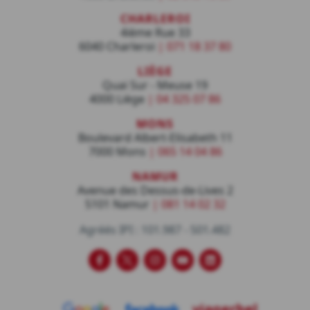
CHARLEROI
4ième Rue 33
6040 Charleroi
|
071 18 37 80
LIÈGE
Quai Sur - Meuse 19
4000 Liège
|
04 325 07 86
MONS
Boulevard Albert-Elisabeth 11
7000 Mons
|
065 14 04 86
NAMUR
Avenue des Dessus-de-Lives 2
5101 Namur
|
081 14 02 32‬
Agréés IPI : 101.987 - 501.482
Viagerbel
Viagerbel
Viagerbel
Viagerbel
Viagerbel
sur
sur
sur
sur
sur
Facebook
Twitter
Instagram
Youtube
LinkedIn
viagerbel