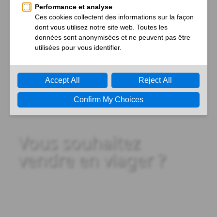
06 Fév. 2022
—
Smartphone ou téléphone portable
classique ? A écran tactile ou à touches ?
Appareil dédié aux seniors ou mobile de
Monsieur Tout-le-Monde ? Nos conseils et
appareils coups de cœur pour ne pas se
tromper.
En savoir plus
Vous souhaitez
vendre en viager ?
Continuez à vivre chez vous
(viager occupé)